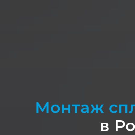
Монтаж спл
в Р